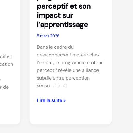
perceptif et son
impact sur
l’apprentissage
8 mars 2026
Dans le cadre du
développement moteur chez
tif en
l’enfant, le programme moteur
ication
perceptif révèle une alliance
subtile entre perception
e
sensorielle et
r de
Comprendre
Lire la suite »
le
programme
moteur
perceptif