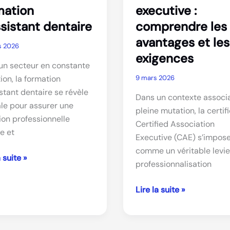
mation
executive :
ssistant dentaire
comprendre les
avantages et les
s 2026
exigences
un secteur en constante
ion, la formation
9 mars 2026
stant dentaire se révèle
Dans un contexte associa
ale pour assurer une
pleine mutation, la certif
ion professionnelle
Certified Association
e et
Executive (CAE) s’impos
comme un véritable levie
a suite »
professionnalisation
s
Certified
Lire la suite »
association
r
executive
: