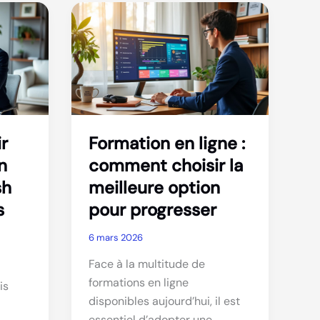
et
son
impact
sur
l’apprentissage
r
Formation en ligne :
n
comment choisir la
sh
meilleure option
s
pour progresser
6 mars 2026
Face à la multitude de
formations en ligne
is
disponibles aujourd’hui, il est
essentiel d’adopter une