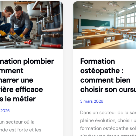
formation,
tion
missions
et
ologie
débouchés
esser
mation plombier
Formation
omment
ostéopathe :
arrer une
comment bien
ière efficace
choisir son curs
s le métier
3 mars 2026
 2026
Dans un secteur de la sa
pleine évolution, choisir 
un secteur où la
formation ostéopathe sol
de est forte et les