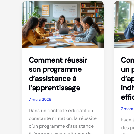
efficacement
forma
d’assi
denta
Comment réussir
Com
son programme
un 
d’assistance à
d’a
l’apprentissage
indi
eff
7 mars 2026
7 mars
Dans un contexte éducatif en
constante mutation, la réussite
Face à
d’un programme d’assistance
des p
à l’apprentissage dépend de