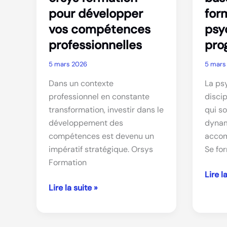
pour développer
for
vos compétences
psy
professionnelles
pro
5 mars 2026
5 mars
Dans un contexte
La ps
professionnel en constante
disci
transformation, investir dans le
qui s
développement des
dynam
compétences est devenu un
accom
impératif stratégique. Orsys
Se fo
Formation
Comp
Lire l
Pourquoi
les
Lire la suite »
choisir
bases
orsys
de
formation
la