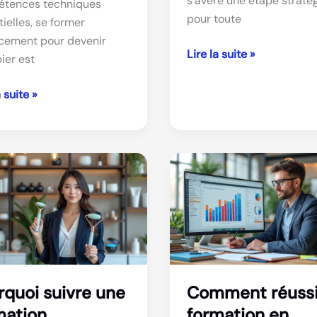
s’avère une étape straté
tences techniques
pour toute
ielles, se former
acement pour devenir
Formation
Lire la suite »
ier est
ostéopathe
:
tion
a suite »
comment
ier
bien
choisir
ent
son
rer
cursus
re
ce
r
rquoi suivre une
Comment réussi
mation
formation en