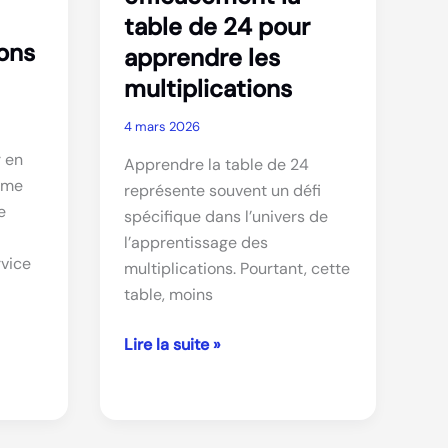
table de 24 pour
ions
apprendre les
multiplications
4 mars 2026
 en
Apprendre la table de 24
mme
représente souvent un défi
e
spécifique dans l’univers de
l’apprentissage des
rvice
multiplications. Pourtant, cette
table, moins
Comment
Lire la suite »
utiliser
efficacement
la
table