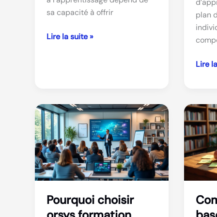
d’app
sa capacité à offrir
plan 
indivi
Comment
Lire la suite »
compé
réussir
son
Comm
Lire l
programme
élabo
d’assistance
un
à
plan
l’apprentissage
d’app
indivi
effica
Pourquoi choisir
Com
orsys formation
bas