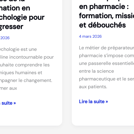
en pharmacie :
mation en
formation, miss
chologie pour
et débouchés
gresser
4 mars 2026
 2026
Le métier de préparateur
ychologie est une
pharmacie s’impose co
pline incontournable pour
une passerelle essentiell
ouhaite comprendre les
entre la science
iques humaines et
pharmaceutique et le se
pagner le changement.
aux patients.
rmer aux
Devenir
Lire la suite »
rendre
a suite »
préparateur
en
pharmacie
: