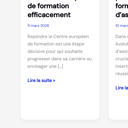
de formation
for
efficacement
d’a
11 mars 2026
10 mar
Rejoindre le Centre européen
Dans 
de formation est une étape
évolut
décisive pour qui souhaite
d’assi
progresser dans sa carrière ou
cruci
envisager une […]
insert
réussi
Comment
Lire la suite »
s’inscrire
Les
Lire l
au
étape
centre
clés
européen
pour
de
réussi
formation
une