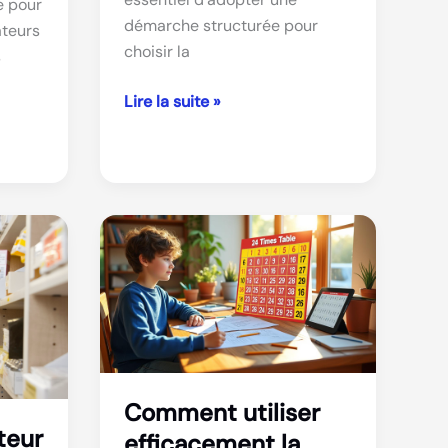
e pour
démarche structurée pour
ateurs
choisir la
s
Formation
Lire la suite »
en
ligne
:
comment
choisir
la
meilleure
option
pour
progresser
Comment utiliser
teur
efficacement la