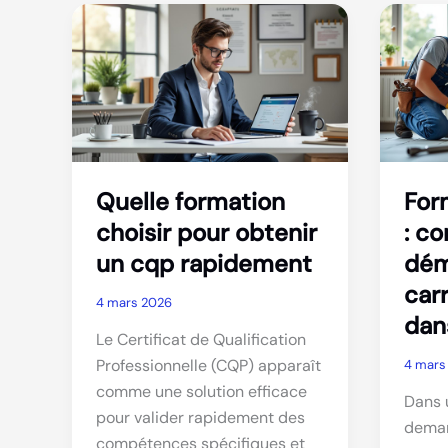
pour
forma
développer
en
vos
psych
compétences
pour
professionnelles
progr
Quelle formation
For
choisir pour obtenir
: c
un cqp rapidement
dém
carr
4 mars 2026
dan
Le Certificat de Qualification
Professionnelle (CQP) apparaît
4 mars
comme une solution efficace
Dans 
pour valider rapidement des
deman
compétences spécifiques et