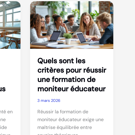
de
24
pour
apprendre
les
multiplications
Quels sont les
critères pour réussir
une formation de
us
moniteur éducateur
3 mars 2026
nté en
Réussir la formation de
une
moniteur éducateur exige une
ide
maîtrise équilibrée entre