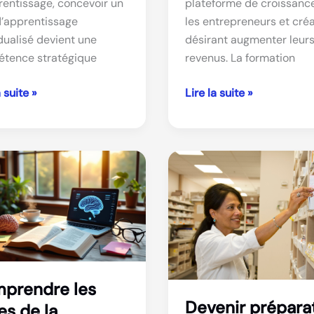
rentissage, concevoir un
plateforme de croissanc
d’apprentissage
les entrepreneurs et cré
dualisé devient une
désirant augmenter leur
tence stratégique
revenus. La formation
ent
Comment
a suite »
Lire la suite »
rer
réussir
avec
la
rentissage
formation
dualisé
victor_tiktokcash
ce
pour
booster
vos
revenus
prendre les
Devenir prépara
es de la