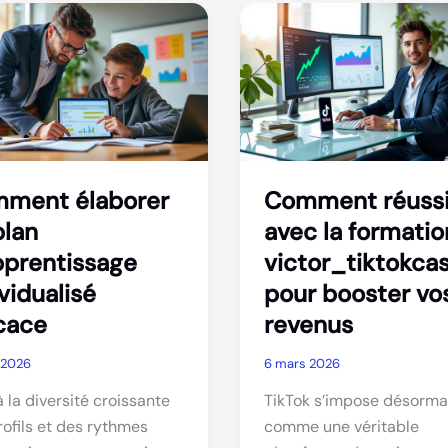
tion
comprendre
stant
les
ire
avantages
et
les
exigences
ment élaborer
Comment réussi
plan
avec la formatio
pprentissage
victor_tiktokca
vidualisé
pour booster vo
icace
revenus
 2026
6 mars 2026
 la diversité croissante
TikTok s’impose désorma
rofils et des rythmes
comme une véritable