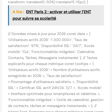
transform: translateX(-50%) translateY(-15px); }
A lire :
ENT Paris 2 : activer et utiliser l’ENT
pour suivre sa scolarité
// Données mises à jour pour 2026 const data = {
‘Utilisateurs actifs 2026’: ‘1 300 000+’, ‘Taux de
satisfaction’: ‘97%’, ‘Disponibilité SSL’: ’24/7′, ‘Accès
mobile’: ‘Oui’, ‘Fonctionnalités intégrées’: ‘Calendrier,
Contacts, Tâches, Messagerie instantanée’ }; // Textes
explicatifs pour chaque métrique const tooltips = {
‘Utilisateurs actifs 2026’: « Nombre d’utilisateurs actifs
enregistrés en 2026. », ‘Taux de satisfaction’:
« Pourcentage d’utilisateurs satisfaits. », ‘Disponibilité
SSL’: « Certificat SSL actif 24h/24, 7j/7. », ‘Accès mobile’:
« Interface optimisée pour smartphones et tablettes. »,
‘Fonctionnalités intégrées’: « Outils de calendrier, gestion
de contacts, tâches et messagerie instantanée. » }; //
Icônes Font Awesome pour chaque métrique const icons