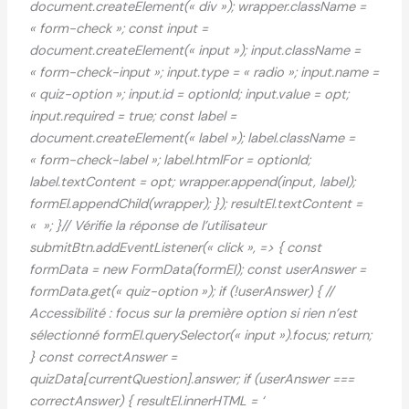
document.createElement(« div »); wrapper.className =
« form-check »; const input =
document.createElement(« input »); input.className =
« form-check-input »; input.type = « radio »; input.name =
« quiz-option »; input.id = optionId; input.value = opt;
input.required = true; const label =
document.createElement(« label »); label.className =
« form-check-label »; label.htmlFor = optionId;
label.textContent = opt; wrapper.append(input, label);
formEl.appendChild(wrapper); }); resultEl.textContent =
« »; }// Vérifie la réponse de l’utilisateur
submitBtn.addEventListener(« click », => { const
formData = new FormData(formEl); const userAnswer =
formData.get(« quiz-option »); if (!userAnswer) { //
Accessibilité : focus sur la première option si rien n’est
sélectionné formEl.querySelector(« input »).focus; return;
} const correctAnswer =
quizData[currentQuestion].answer; if (userAnswer ===
correctAnswer) { resultEl.innerHTML = ‘