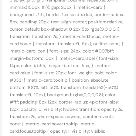
display: grid; grid-template-columns: repeat(auto-fill,
minmax(150px, 1fr)); gap: 20px; } .metric-card {
background: #fff; border: 1px solid #ddd; border-radius:
8px; padding: 20px; text-align: center; position: relative;
cursor: default; box-shadow: 0 2px 5px rgba(0,0,0,0.1);
transition: transform.2s; } .metric-card:focus, .metric-
card:hover { transform: translateY(-5px); outline: none; }
.metric-card.icon { font-size: 24px; color: #007bff;
margin-bottom: 10px; } .metric-card.label { font-size:
14px; color: #555; margin-bottom: 5px; } .metric-
card.value { font-size: 20px; font-weight: bold; color:
#333; } .metric-card.tooltip { position: absolute;
bottom: 100%; left: 50%; transform: translateX(-50%)
translateY(-10px); background: rgba(0,0,0,0.8); color:
#fff; padding: 8px 12px; border-radius: 4px; font-size:
12px; opacity: 0; visibility: hidden; transition: opacity.2s,
transform.2s; white-space: nowrap; pointer-events:
none; } .metric-card:hover.tooltip, .metric-
card:focus.tooltip { opacity: 1; visibility: visible;