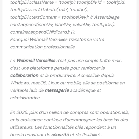
tooltipDiv.className = ‘tooltip’; tooltipDiv.id = tooltipId;
tooltipDiv.setAttribute(‘role’, ‘tooltip’);
tooltipDiv.textContent = tooltips[key]; // Assemblage
card.append(iconDiv, labelDiv, valueDiv, tooltipDiv);
container.appendChild(card); });
Pourquoi Webmail Versailles transforme votre
communication professionnelle
Le
Webmail Versailles
n’est pas une simple boîte mail :
c’est une plateforme pensée pour renforcer la
collaboration
et la productivité. Accessible depuis
Windows, macOS, Linux ou mobile, elle se positionne en
véritable hub de
messagerie
académique et
administrative.
En 2026, plus d’un million de comptes sont opérationnels,
et la croissance continue d’accompagner les besoins des
utilisateurs. Les fonctionnalités clés répondent à un
besoin constant de
sécurité
et de flexibilité :