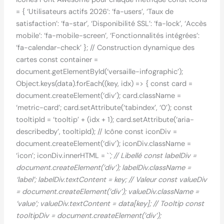
= { ‘Utilisateurs actifs 2026’: ‘fa-users’, ‘Taux de
satisfaction’: ‘fa-star’, ‘Disponibilité SSL’: ‘fa-lock’, ‘Accès
mobile’: ‘fa-mobile-screen’, ‘Fonctionnalités intégrées’:
‘fa-calendar-check’ }; // Construction dynamique des
cartes const container =
document.getElementById(‘versaille-infographic’);
Object.keys(data).forEach((key, idx) => { const card =
document.createElement(‘div’); card.className =
‘metric-card’; card.setAttribute(‘tabindex’, ‘0’); const
tooltipId = ‘tooltip’ + (idx + 1); card.setAttribute(‘aria-
describedby’, tooltipId); // Icône const iconDiv =
document.createElement(‘div’); iconDiv.className =
‘icon’; iconDiv.innerHTML = `
`; // Libellé const labelDiv =
document.createElement(‘div’); labelDiv.className =
‘label’; labelDiv.textContent = key; // Valeur const valueDiv
= document.createElement(‘div’); valueDiv.className =
‘value’; valueDiv.textContent = data[key]; // Tooltip const
tooltipDiv = document.createElement(‘div’);