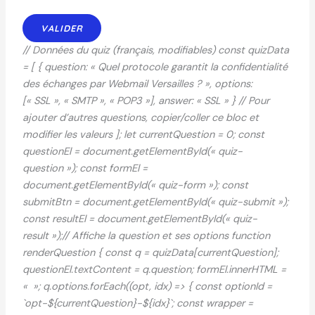
VALIDER
// Données du quiz (français, modifiables) const quizData
= [ { question: « Quel protocole garantit la confidentialité
des échanges par Webmail Versailles ? », options:
[« SSL », « SMTP », « POP3 »], answer: « SSL » } // Pour
ajouter d’autres questions, copier/coller ce bloc et
modifier les valeurs ]; let currentQuestion = 0; const
questionEl = document.getElementById(« quiz-
question »); const formEl =
document.getElementById(« quiz-form »); const
submitBtn = document.getElementById(« quiz-submit »);
const resultEl = document.getElementById(« quiz-
result »);// Affiche la question et ses options function
renderQuestion { const q = quizData[currentQuestion];
questionEl.textContent = q.question; formEl.innerHTML =
« »; q.options.forEach((opt, idx) => { const optionId =
`opt-${currentQuestion}-${idx}`; const wrapper =