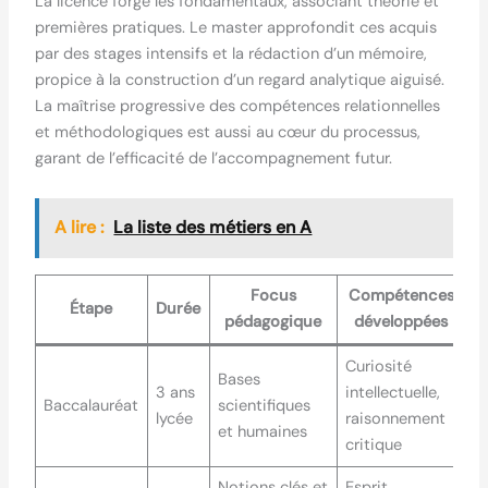
La licence forge les fondamentaux, associant théorie et
premières pratiques. Le master approfondit ces acquis
par des stages intensifs et la rédaction d’un mémoire,
propice à la construction d’un regard analytique aiguisé.
La maîtrise progressive des compétences relationnelles
et méthodologiques est aussi au cœur du processus,
garant de l’efficacité de l’accompagnement futur.
A lire :
La liste des métiers en A
Focus
Compétences
Étape
Durée
pédagogique
développées
Curiosité
Bases
3 ans
intellectuelle,
Baccalauréat
scientifiques
lycée
raisonnement
et humaines
critique
Notions clés et
Esprit