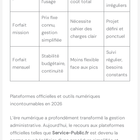
l’usage
coût total
irréguliers
Prix fixe
Nécessite
Projet
Forfait
connu,
cahier des
défini et
mission
gestion
charges clair
ponctuel
simplifiée
Suivi
Stabilité
Forfait
Moins flexible
régulier,
budgétaire,
mensuel
face aux pics
besoins
continuité
constants
Plateformes officielles et outils numériques
incontournables en 2026
L’ère numérique a profondément transformé la gestion
administrative. Aujourd’hui, le recours aux plateformes
officielles telles que
Service-Public.fr
est devenu la