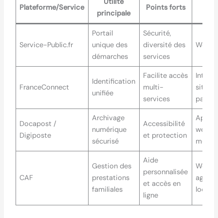
Utilité
Plateforme/Service
Points forts
Acc
principale
Portail
Sécurité,
Service-Public.fr
unique des
diversité des
Web
démarches
services
Facilite accès
Intégr
Identification
FranceConnect
multi-
sites
unifiée
services
parten
Archivage
Applic
Docapost /
Accessibilité
numérique
web e
Digiposte
et protection
sécurisé
mobil
Aide
Gestion des
Web e
personnalisée
CAF
prestations
agenc
et accès en
familiales
locale
ligne