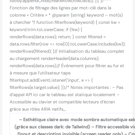
tbody.appendChild(createRow(rowData)); }); }/** *
Fonction de filtrage des lignes par mot-clé dans la
colonne « Critère » * @param {string} keyword – mot(s)
à chercher */ function filterRows(keyword) { const kw =
keyword.trim.toLowerCase; if (!kw) {
renderRows(data.rows); return; } const filtered =
data.rows.filter(row => row[0].toLowerCase.includes(kw));
renderRows(filtered); }// Initialisation du tableau complet
au chargement renderHeader(data.columns);
renderRows(data.rows);// Événement pour filtrer au fur et
à mesure que l’utilisateur tape
filterInput.addEventListener(‘input’, e => {
filterRows(e.target.value); });/* Notes importantes : – Pas
d’appel API ici car le tableau est statique localement –
Accessible au clavier et compatible lecteurs d’écran
grâce aux rôles ARIA natifs,,,
– Esthétique claire avec mode sombre automatique selo
(grâce aux classes dark: de Tailwind) – Filtre accessible via
l’input et description invisible (screen reader only) – Co