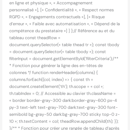
en ligne et physique », « Accompagnement
personnalisé »], [« Confidentialité », « Respect normes
RGPD », « Engagements contractuels »], [« Risque
d’erreur », « Faible avec automatisation », « Dépend de la
compétence du prestataire »] ] };// Référence au et du
tableau const theadRow =
document.querySelector(« table thead tr »); const tbody
= document.querySelector(« table tbody »); const
filterInput = document.getElementById(‘filterCriteria’);/**
* Fonction pour générer la ligne des en-têtes de
colonnes */ function renderHeader(columns) {
columns.forEach((col, index) => { const th =
document.createElement(‘th’); th.scope = « col »;
th.tabIndex = 0; // Accessible au clavier th.className =
« border border-gray-300 dark:border-gray-600 px-4
py-3 text-left text-gray-700 dark:text-gray-300 font-
semibold bg-gray-50 dark:bg-gray-700 sticky top-0 z-
10 »; th.textContent = col; theadRow.appendChild(th); });
}/** * Fonction pour créer une rangée de tableau d’après