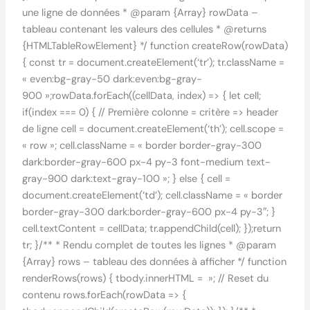
une ligne de données * @param {Array} rowData –
tableau contenant les valeurs des cellules * @returns
{HTMLTableRowElement} */ function createRow(rowData)
{ const tr = document.createElement(‘tr’); tr.className =
« even:bg-gray-50 dark:even:bg-gray-
900 »;rowData.forEach((cellData, index) => { let cell;
if(index === 0) { // Première colonne = critère => header
de ligne cell = document.createElement(‘th’); cell.scope =
« row »; cell.className = « border border-gray-300
dark:border-gray-600 px-4 py-3 font-medium text-
gray-900 dark:text-gray-100 »; } else { cell =
document.createElement(‘td’); cell.className = « border
border-gray-300 dark:border-gray-600 px-4 py-3″; }
cell.textContent = cellData; tr.appendChild(cell); });return
tr; }/** * Rendu complet de toutes les lignes * @param
{Array} rows – tableau des données à afficher */ function
renderRows(rows) { tbody.innerHTML = »; // Reset du
contenu rows.forEach(rowData => {