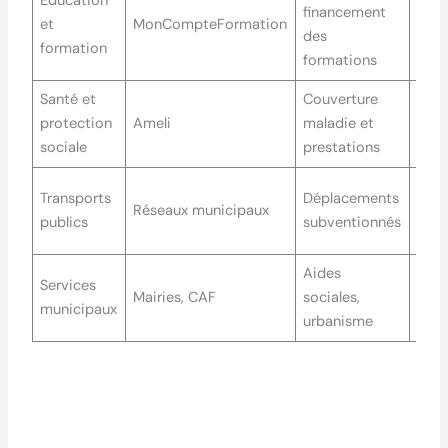
Éducation
financement
Plat
et
MonCompteFormation
des
en l
formation
formations
Santé et
Couverture
Web
protection
Ameli
maladie et
accu
sociale
prestations
loca
Guic
Transports
Déplacements
Réseaux municipaux
et s
publics
subventionnés
web
Aides
Services
En l
Mairies, CAF
sociales,
municipaux
sur 
urbanisme