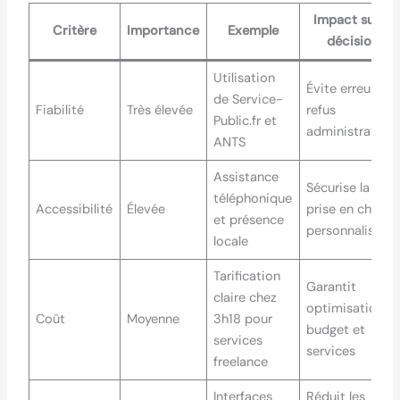
Impact sur la
Critère
Importance
Exemple
décision
Utilisation
Évite erreurs o
de Service-
Fiabilité
Très élevée
refus
Public.fr et
administratifs
ANTS
Assistance
Sécurise la
téléphonique
Accessibilité
Élevée
prise en charge
et présence
personnalisée
locale
Tarification
Garantit
claire chez
optimisation
Coût
Moyenne
3h18 pour
budget et
services
services
freelance
Interfaces
Réduit les