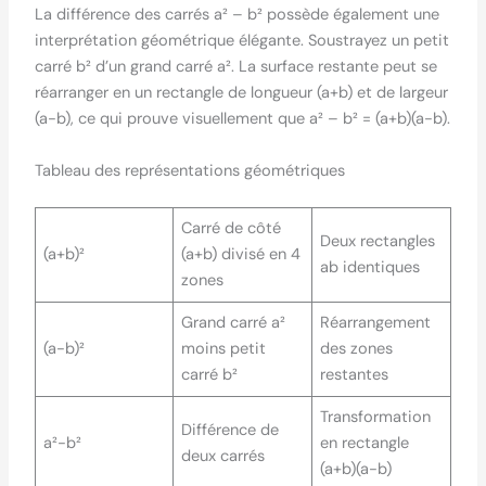
La différence des carrés a² – b² possède également une
interprétation géométrique élégante. Soustrayez un petit
carré b² d’un grand carré a². La surface restante peut se
réarranger en un rectangle de longueur (a+b) et de largeur
(a-b), ce qui prouve visuellement que a² – b² = (a+b)(a-b).
Tableau des représentations géométriques
Carré de côté
Deux rectangles
(a+b)²
(a+b) divisé en 4
ab identiques
zones
Grand carré a²
Réarrangement
(a-b)²
moins petit
des zones
carré b²
restantes
Transformation
Différence de
a²-b²
en rectangle
deux carrés
(a+b)(a-b)