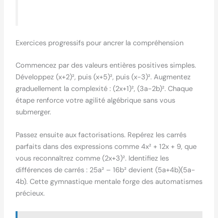
Exercices progressifs pour ancrer la compréhension
Commencez par des valeurs entières positives simples.
Développez (x+2)², puis (x+5)², puis (x-3)². Augmentez
graduellement la complexité : (2x+1)², (3a-2b)². Chaque
étape renforce votre agilité algébrique sans vous
submerger.
Passez ensuite aux factorisations. Repérez les carrés
parfaits dans des expressions comme 4x² + 12x + 9, que
vous reconnaîtrez comme (2x+3)². Identifiez les
différences de carrés : 25a² – 16b² devient (5a+4b)(5a-
4b). Cette gymnastique mentale forge des automatismes
précieux.