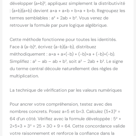
développer (a+b)², appliquez simplement la distributivité
: (a+b)(a+b) devient a×a + a×b + b×a + b×b. Regroupez les
termes semblables : a² + 2ab + b². Vous venez de
retrouver la formule par pure logique algébrique.
Cette méthode fonctionne pour toutes les identités.
Face à (a-b)², écrivez (a-b)(a-b), distribuez
méthodiquement : a×a + a×(-b) + (-b)×a + (-b)×(-b).
Simplifiez : a² – ab – ab + b², soit a² – 2ab + b². Le signe
du terme central découle naturellement des règles de
multiplication.
La technique de vérification par les valeurs numériques
Pour ancrer votre compréhension, testez avec des
nombres concrets. Posez a=5 et b=3. Calculez (5+3)² =
64 d’un côté. Vérifiez avec la formule développée : 5² +
2×5×3 + 3² = 25 + 30 + 9 = 64. Cette concordance valide
votre raisonnement et renforce la confiance dans la