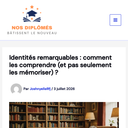
Aller
au
contenu
Identités remarquables : comment
les comprendre (et pas seulement
les mémoriser) ?
Par
JoshnyelleRfj
/
3 juillet 2026