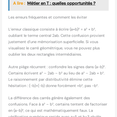
A lire :
Métier en T : quelles opportunités ?
Les erreurs fréquentes et comment les éviter
L’erreur classique consiste à écrire (a+b)² = a² + b²,
oubliant le terme central 2ab. Cette confusion provient
justement d’une mémorisation superficielle. Si vous
visualisez le carré géométrique, vous ne pouvez plus
oublier les deux rectangles intermédiaires.
Autre piège récurrent : confondre les signes dans (a-b)².
Certains écrivent a² – 2ab – b² au lieu de a² – 2ab + b².
Le raisonnement par distributivité élimine cette
hésitation : (-b)×(-b) donne forcément +b², pas -b².
La différence des carrés génère également des
confusions. Face à a² – b², certains tentent de factoriser
en (a-b)², ce qui est mathématiquement faux. La
vérification numérique rapide avec a=5 et b=3 révèle