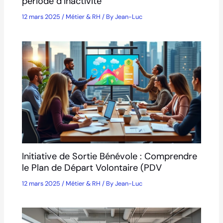
période d’inactivité
12 mars 2025
/
Métier & RH
/ By
Jean-Luc
Initiative de Sortie Bénévole : Comprendre
le Plan de Départ Volontaire (PDV
12 mars 2025
/
Métier & RH
/ By
Jean-Luc