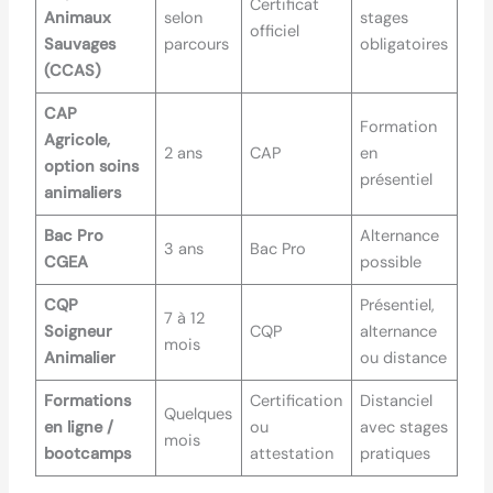
Certificat
Animaux
selon
stages
officiel
Sauvages
parcours
obligatoires
(CCAS)
CAP
Formation
Agricole,
2 ans
CAP
en
option soins
présentiel
animaliers
Bac Pro
Alternance
3 ans
Bac Pro
CGEA
possible
CQP
Présentiel,
7 à 12
Soigneur
CQP
alternance
mois
Animalier
ou distance
Formations
Certification
Distanciel
Quelques
en ligne /
ou
avec stages
mois
bootcamps
attestation
pratiques