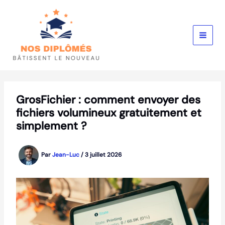
Aller
au
contenu
GrosFichier : comment envoyer des
fichiers volumineux gratuitement et
simplement ?
Par
Jean-Luc
/
3 juillet 2026