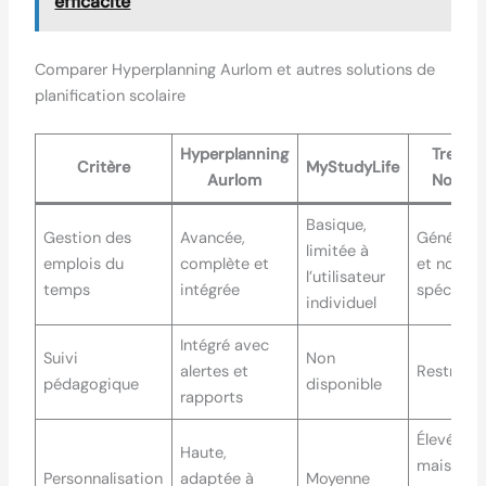
efficacité
Comparer Hyperplanning Aurlom et autres solutions de
planification scolaire
Hyperplanning
Trello /
Critère
MyStudyLife
Aurlom
Notion
Basique,
Gestion des
Avancée,
Générale
limitée à
emplois du
complète et
et non
l’utilisateur
temps
intégrée
spécialis
individuel
Intégré avec
Suivi
Non
alertes et
Restreint
pédagogique
disponible
rapports
Élevée,
Haute,
mais pas
Personnalisation
adaptée à
Moyenne