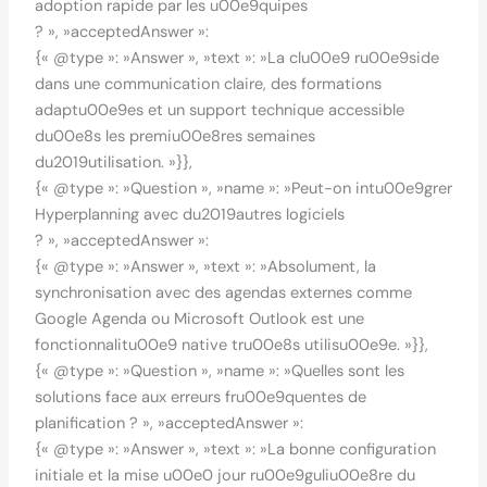
adoption rapide par les u00e9quipes
? », »acceptedAnswer »:
{« @type »: »Answer », »text »: »La clu00e9 ru00e9side
dans une communication claire, des formations
adaptu00e9es et un support technique accessible
du00e8s les premiu00e8res semaines
du2019utilisation. »}},
{« @type »: »Question », »name »: »Peut-on intu00e9grer
Hyperplanning avec du2019autres logiciels
? », »acceptedAnswer »:
{« @type »: »Answer », »text »: »Absolument, la
synchronisation avec des agendas externes comme
Google Agenda ou Microsoft Outlook est une
fonctionnalitu00e9 native tru00e8s utilisu00e9e. »}},
{« @type »: »Question », »name »: »Quelles sont les
solutions face aux erreurs fru00e9quentes de
planification ? », »acceptedAnswer »:
{« @type »: »Answer », »text »: »La bonne configuration
initiale et la mise u00e0 jour ru00e9guliu00e8re du