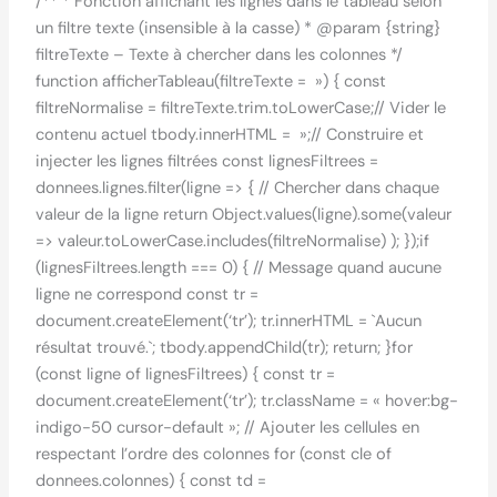
/** * Fonction affichant les lignes dans le tableau selon
un filtre texte (insensible à la casse) * @param {string}
filtreTexte – Texte à chercher dans les colonnes */
function afficherTableau(filtreTexte = ») { const
filtreNormalise = filtreTexte.trim.toLowerCase;// Vider le
contenu actuel tbody.innerHTML = »;// Construire et
injecter les lignes filtrées const lignesFiltrees =
donnees.lignes.filter(ligne => { // Chercher dans chaque
valeur de la ligne return Object.values(ligne).some(valeur
=> valeur.toLowerCase.includes(filtreNormalise) ); });if
(lignesFiltrees.length === 0) { // Message quand aucune
ligne ne correspond const tr =
document.createElement(‘tr’); tr.innerHTML = `Aucun
résultat trouvé.`; tbody.appendChild(tr); return; }for
(const ligne of lignesFiltrees) { const tr =
document.createElement(‘tr’); tr.className = « hover:bg-
indigo-50 cursor-default »; // Ajouter les cellules en
respectant l’ordre des colonnes for (const cle of
donnees.colonnes) { const td =