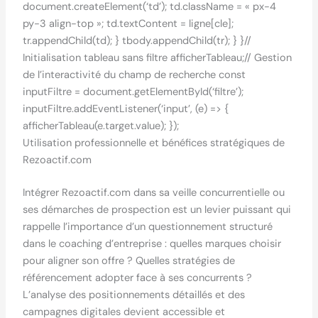
document.createElement(‘td’); td.className = « px-4
py-3 align-top »; td.textContent = ligne[cle];
tr.appendChild(td); } tbody.appendChild(tr); } }//
Initialisation tableau sans filtre afficherTableau;// Gestion
de l’interactivité du champ de recherche const
inputFiltre = document.getElementById(‘filtre’);
inputFiltre.addEventListener(‘input’, (e) => {
afficherTableau(e.target.value); });
Utilisation professionnelle et bénéfices stratégiques de
Rezoactif.com
Intégrer Rezoactif.com dans sa veille concurrentielle ou
ses démarches de prospection est un levier puissant qui
rappelle l’importance d’un questionnement structuré
dans le coaching d’entreprise : quelles marques choisir
pour aligner son offre ? Quelles stratégies de
référencement adopter face à ses concurrents ?
L’analyse des positionnements détaillés et des
campagnes digitales devient accessible et