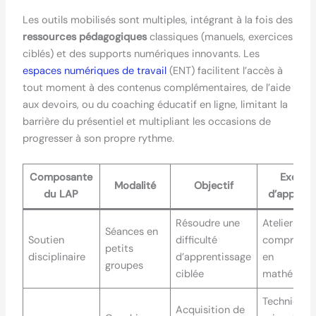
Les outils mobilisés sont multiples, intégrant à la fois des
ressources pédagogiques
classiques (manuels, exercices
ciblés) et des supports numériques innovants. Les
espaces numériques de travail
(ENT) facilitent l’accès à
tout moment à des contenus complémentaires, de l’aide
aux devoirs, ou du coaching éducatif en ligne, limitant la
barrière du présentiel et multipliant les occasions de
progresser à son propre rythme.
Composante
Exempl
Modalité
Objectif
du LAP
d’applica
Résoudre une
Atelier de
Séances en
Soutien
difficulté
compréhen
petits
disciplinaire
d’apprentissage
en
groupes
ciblée
mathémati
Techniques
Acquisition de