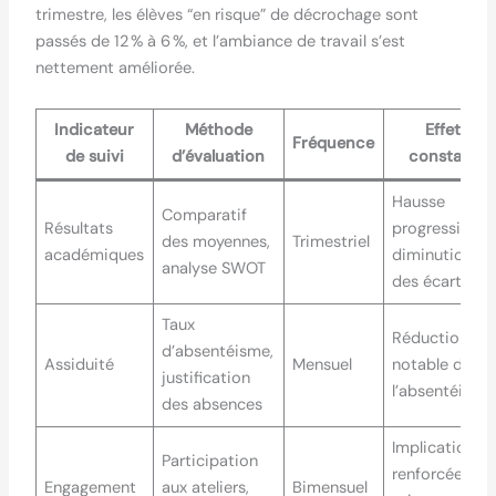
trimestre, les élèves “en risque” de décrochage sont
passés de 12 % à 6 %, et l’ambiance de travail s’est
nettement améliorée.
Indicateur
Méthode
Effet
Fréquence
de suivi
d’évaluation
constaté
Hausse
Comparatif
Résultats
progressive,
des moyennes,
Trimestriel
académiques
diminution
analyse SWOT
des écarts
Taux
Réduction
d’absentéisme,
Assiduité
Mensuel
notable de
justification
l’absentéisme
des absences
Implication
Participation
renforcée,
Engagement
aux ateliers,
Bimensuel