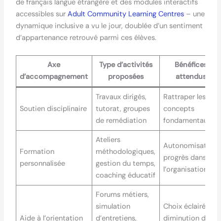
de français langue étrangère et des modules interactifs
accessibles sur
Adult Community Learning Centres
– une
dynamique inclusive a vu le jour, doublée d’un sentiment
d’appartenance retrouvé parmi ces élèves.
Axe
Type d’activités
Bénéfices
d’accompagnement
proposées
attendus
Travaux dirigés,
Rattraper les
Soutien disciplinaire
tutorat, groupes
concepts
de remédiation
fondamentaux
Ateliers
Autonomisation,
Formation
méthodologiques,
progrès dans
personnalisée
gestion du temps,
l’organisation
coaching éducatif
Forums métiers,
simulation
Choix éclairés,
Aide à l’orientation
d’entretiens,
diminution du