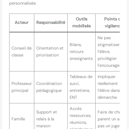
personnalisée.
Outils
Points de
Acteur
Responsabilité
mobilisés
vigilance
Ne pas
Bilans,
stigmatiser
Conseil de
Orientation et
retours
l’élève,
classe
priorisation
enseignants
privilégier
l’encouragemen
Tableaux de
Impliquer
Professeur
Coordination
suivi,
réellement
principal
pédagogique
entretiens,
l’élève dans la
ENT
démarche
Accès
Support et
Faire de chaque
ressources,
Famille
relais à la
parent un allié,
réunions,
maison
pas un juge