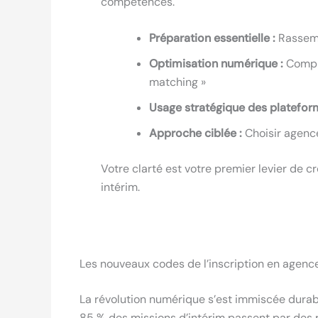
compétences.
Préparation essentielle :
Rassemb
Optimisation numérique :
Complé
matching »
Usage stratégique des platefor
Approche ciblée :
Choisir agenc
Votre clarté est votre premier levier de c
intérim.
Les nouveaux codes de l’inscription en agence
La révolution numérique s’est immiscée durabl
85 % des missions d’intérim passent par des pl