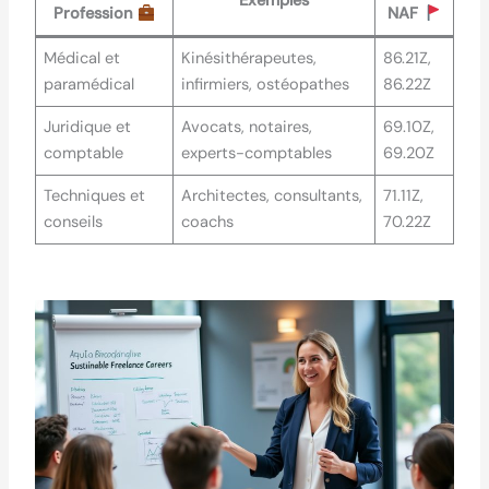
Exemples
Profession
NAF
Médical et
Kinésithérapeutes,
86.21Z,
paramédical
infirmiers, ostéopathes
86.22Z
Juridique et
Avocats, notaires,
69.10Z,
comptable
experts-comptables
69.20Z
Techniques et
Architectes, consultants,
71.11Z,
conseils
coachs
70.22Z